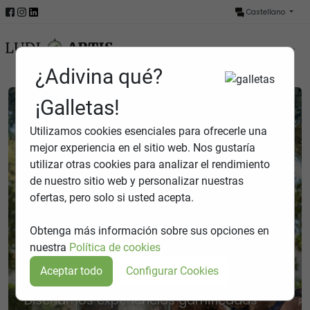
Castellano
Menú
¿Adivina qué?
¡Galletas!
Utilizamos cookies esenciales para ofrecerle una
mejor experiencia en el sitio web. Nos gustaría
utilizar otras cookies para analizar el rendimiento
de nuestro sitio web y personalizar nuestras
ofertas, pero solo si usted acepta.
Gamificación turística,
Juegos y actividades al
interpretativa e
Obtenga más información sobre sus opciones en
nuestra
Política de cookies
aire libre
histórica
Diseñamos experiencias gamificadas
Diseñamos experiencias gamificadas
Aceptar todo
Configurar Cookies
para empresas, instituciones y
para empresas, instituciones y
Pon a prueba tu ingenio y ven a disfrutar
equipamientso turísticos y educativos.
equipamientso turísticos y educativos.
Diseñamos experiencias gamificadas