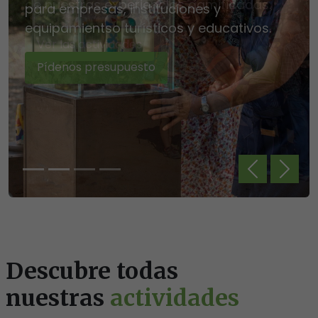
de nuestras experiencias gamificadas.
para empresas, instituciones y
Pídenos presupuesto
Pídenos presupuesto
equipamientso turísticos y educativos.
Ver las actividades
Pídenos presupuesto
Previous
Next
Descubre todas
nuestras
actividades