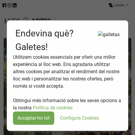
Català
Menú
Endevina què?
Galetes!
Utilitzem cookies essencials per oferir una millor
experiència al lloc web. Ens agradaria utilitzar
altres cookies per analitzar el rendiment del nostre
lloc web i personalitzar les nostres ofertes, però
només si vostè accepta.
Gamificació turística,
Jocs i activitats a l´aire
interpretativa i
Obtingui més informació sobre les seves opcions a
la nostra
Política de cookies
lliure
històrica
Acceptar-ho tot
Configura Cookies
Posa a prova el teu enginy i vine a gaudir
Dissenyem experiències gamificades per