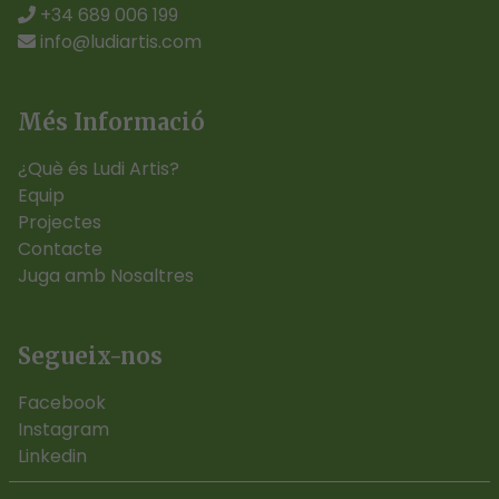
+34 689 006 199
info@ludiartis.com
Més Informació
¿Què és Ludi Artis?
Equip
Projectes
Contacte
Juga amb Nosaltres
Segueix-nos
Facebook
Instagram
Linkedin